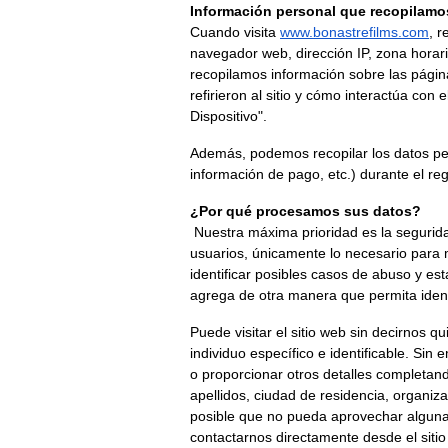
Información personal que recopilamo
Cuando visita
www.bonastrefilms.com
, 
navegador web, dirección IP, zona horari
recopilamos información sobre las página
refirieron al sitio y cómo interactúa con
Dispositivo".
Además, podemos recopilar los datos pers
información de pago, etc.) durante el re
¿Por qué procesamos sus datos?
 Nuestra máxima prioridad es la seguridad de los datos de los clientes y, como tal, podemos procesar únicamente los datos mínimos de los 
usuarios, únicamente lo necesario para 
identificar posibles casos de abuso y est
agrega de otra manera que permita identi
Puede visitar el sitio web sin decirnos q
individuo específico e identificable. Sin 
o proporcionar otros detalles completan
apellidos, ciudad de residencia, organi
posible que no pueda aprovechar algunas 
contactarnos directamente desde el siti