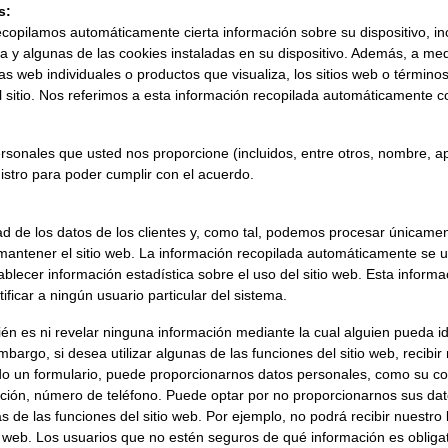
s:
recopilamos automáticamente cierta información sobre su dispositivo, in
a y algunas de las cookies instaladas en su dispositivo. Además, a medi
s web individuales o productos que visualiza, los sitios web o términ
 el sitio. Nos referimos a esta información recopilada automáticamente 
onales que usted nos proporcione (incluidos, entre otros, nombre, ape
gistro para poder cumplir con el acuerdo.
mantener el sitio web. La información recopilada automáticamente se u
ablecer información estadística sobre el uso del sitio web. Esta informa
ficar a ningún usuario particular del sistema.
uién es ni revelar ninguna información mediante la cual alguien pueda i
embargo, si desea utilizar algunas de las funciones del sitio web, recibir
do un formulario, puede proporcionarnos datos personales, como su co
zación, número de teléfono. Puede optar por no proporcionarnos sus dat
de las funciones del sitio web. Por ejemplo, no podrá recibir nuestro b
o web. Los usuarios que no estén seguros de qué información es obliga