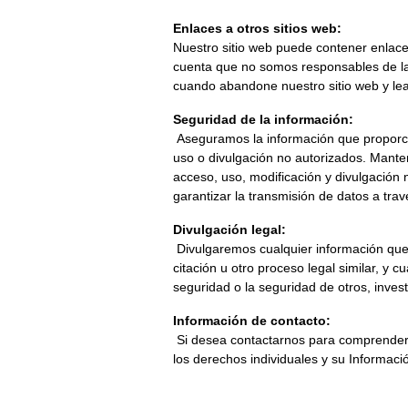
Enlaces a otros sitios web:
Nuestro sitio web puede contener enlace
cuenta que no somos responsables de las
cuando abandone nuestro sitio web y lea
Seguridad de la información:
 Aseguramos la información que proporciona en servidores informáticos en un entorno controlado y seguro, protegidos contra el acceso, 
uso o divulgación no autorizados. Mante
acceso, uso, modificación y divulgación
garantizar la transmisión de datos a trav
Divulgación legal:
 Divulgaremos cualquier información que recopilemos, usemos o recibamos si así lo exige o permite la ley, como para cumplir con una 
citación u otro proceso legal similar, y
seguridad o la seguridad de otros, invest
Información de contacto:
 Si desea contactarnos para comprender más sobre esta Política o desea contactarnos en relación con cualquier asunto relacionado con 
los derechos individuales y su Informaci