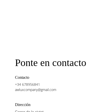
Ponte en contacto
Contacto
+34 678956841
awluxcompany@gmail.com
Dirección
Carrer de la ciutat 