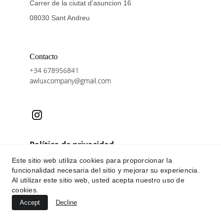
Carrer de la ciutat d’asuncion 16
08030 Sant Andreu 
Contacto
+34 678956841
awluxcompany@gmail.com
Política de privacidad 
Este sitio web utiliza cookies para proporcionar la
Aviso legal
funcionalidad necesaria del sitio y mejorar su experiencia.
Al utilizar este sitio web, usted acepta nuestro uso de
Politica de cookies
cookies.
Accept
Decline